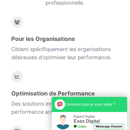
professionnelle.
Pour les Organisations
Ciblant spécifiquement les organisations
désireuses d'optimiser leur performance.
Optimisation de Performance
Des solutions innovantes pour une
Comment puis-je vous aider ?
performance accrue dans l'ère numérique.
Expert Digital
Exex Digital
Online
Whatsapp Channel